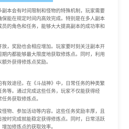
多副本会有时间限制和怪物的特殊机制，玩家需要
确保能在规定时间内高效完成。特别是在多人副本
成员的角色和任务，能够大大提高副本的成功率和
开放，奖励也会相应增加。玩家要时刻关注副本开
周期内都能够最大限度地获取修炼点。同时，利用
以额外获得修炼点奖励。
的有效途径。在《斗战神》中，日常任务的种类繁
任务等。通过完成这些任务，玩家不仅能获得经
常任务获取修炼点。
败怪物、参加活动等内容。这些任务奖励丰厚，且
日按时完成就能稳定获得修炼点。同时，日常活跃
，增加修炼点的获取效率。