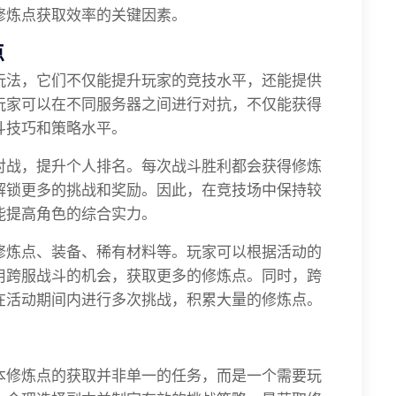
修炼点获取效率的关键因素。
点
玩法，它们不仅能提升玩家的竞技水平，还能提供
玩家可以在不同服务器之间进行对抗，不仅能获得
斗技巧和策略水平。
对战，提升个人排名。每次战斗胜利都会获得修炼
解锁更多的挑战和奖励。因此，在竞技场中保持较
能提高角色的综合实力。
修炼点、装备、稀有材料等。玩家可以根据活动的
用跨服战斗的机会，获取更多的修炼点。同时，跨
在活动期间内进行多次挑战，积累大量的修炼点。
本修炼点的获取并非单一的任务，而是一个需要玩