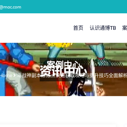
@mac.com
首页
认识通博TB
案例中心
Home
斗战神副本修炼点快速获取攻略与提升技巧全面解