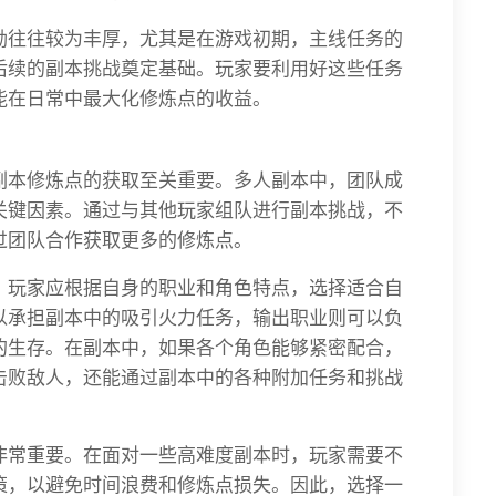
励往往较为丰厚，尤其是在游戏初期，主线任务的
后续的副本挑战奠定基础。玩家要利用好这些任务
能在日常中最大化修炼点的收益。
副本修炼点的获取至关重要。多人副本中，团队成
关键因素。通过与其他玩家组队进行副本挑战，不
过团队合作获取更多的修炼点。
。玩家应根据自身的职业和角色特点，选择适合自
以承担副本中的吸引火力任务，输出职业则可以负
的生存。在副本中，如果各个角色能够紧密配合，
击败敌人，还能通过副本中的各种附加任务和挑战
非常重要。在面对一些高难度副本时，玩家需要不
策，以避免时间浪费和修炼点损失。因此，选择一