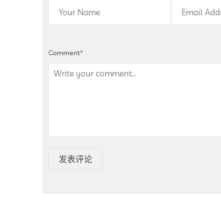
Comment
*
发表评论