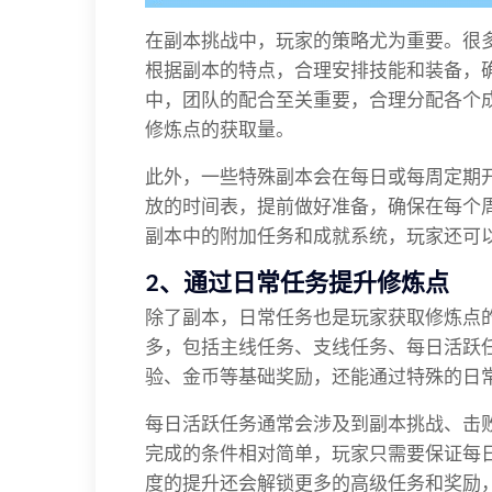
在副本挑战中，玩家的策略尤为重要。很
根据副本的特点，合理安排技能和装备，
中，团队的配合至关重要，合理分配各个
修炼点的获取量。
此外，一些特殊副本会在每日或每周定期
放的时间表，提前做好准备，确保在每个
副本中的附加任务和成就系统，玩家还可
2、通过日常任务提升修炼点
除了副本，日常任务也是玩家获取修炼点
多，包括主线任务、支线任务、每日活跃
验、金币等基础奖励，还能通过特殊的日
每日活跃任务通常会涉及到副本挑战、击
完成的条件相对简单，玩家只需要保证每
度的提升还会解锁更多的高级任务和奖励