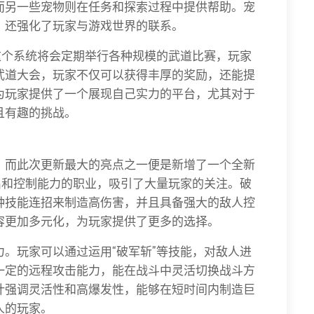
而另一些宠物则在任务和探索过程中提供帮助。宠
，还强化了玩家与游戏世界的联系。
这个系统将会定期举行各种规模的武道比赛，玩家
武道大会，玩家不仅可以获得丰厚的奖励，还能提
为玩家提供了一个展现自己实力的平台，尤其对于
且有趣的挑战。
，而此次更新最大的亮点之一便是新增了一个全新
出和控制能力的职业，吸引了大量玩家的关注。破
种技能连招来制造高伤害，并且具备强大的敌人控
容更加多元化，为玩家提供了更多的选择。
。玩家可以通过运用“破军斩”等技能，对敌人进
一定的远程攻击能力，能在战斗中灵活切换战斗方
计强调灵活性和高爆发性，能够在短时间内制造巨
人的玩家。