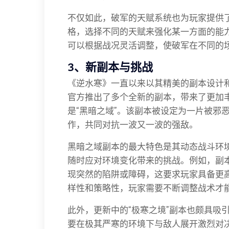
不仅如此，破军的天赋系统也为玩家提供
格，选择不同的天赋来强化某一方面的能
可以根据战况灵活调整，使破军在不同的
3、新副本与挑战
《逆水寒》一直以来以其精美的副本设计
官方推出了多个全新的副本，带来了更加
是“黑暗之域”。该副本被设定为一片被邪
作，共同对抗一波又一波的强敌。
黑暗之域副本的最大特色是其动态战斗环
随时应对环境变化带来的挑战。例如，副
现突然的陷阱或障碍，这要求玩家具备更
样性和策略性，玩家需要不断调整战术才
此外，更新中的“极寒之境”副本也颇具吸
要在极其严寒的环境下与敌人展开激烈对