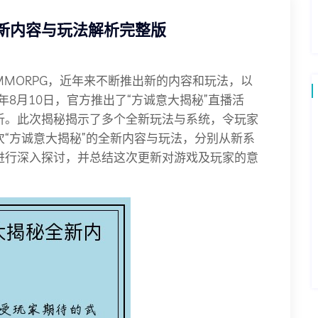
新内容与玩法解析完整版
MORPG，近年来不断推出新的内容和玩法，以
年8月10日，官方推出了“方诚意大揭秘”直播活
析。此次揭秘揭示了多个全新玩法与系统，令玩家
“方诚意大揭秘”的全新内容与玩法，分别从新系
进行深入探讨，并总结这次更新对游戏及玩家的意