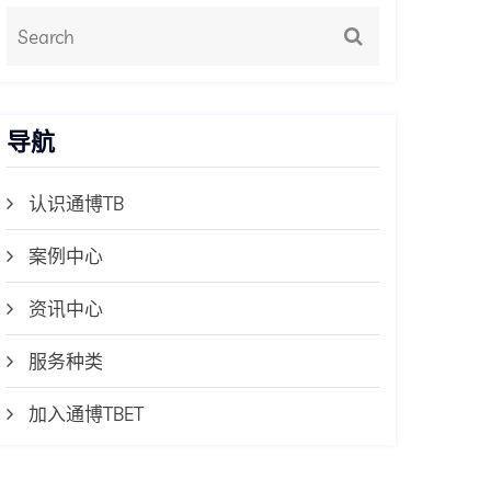
导航
认识通博TB
案例中心
资讯中心
服务种类
加入通博TBET