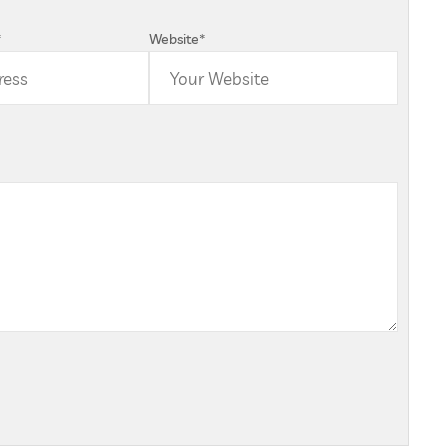
*
Website
*