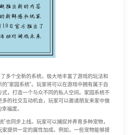
出了多个全新的系统，极大地丰富了游戏的玩法和
的“家园系统”。玩家将可以在游戏中拥有属于自
方式，打造一个与众不同的私人空间。家园系统不
更多的社交互动机会，玩家可以邀请朋友来家中做
的幸福度。
统”也同步上线。玩家可以捕捉并养育多种宠物，
玩家提供一定的属性加成。例如，一些宠物能够提