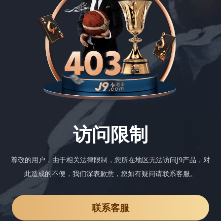
访问限制
尊敬的用户，由于相关法律限制，您所在地区无法访问J9产品，对
此造成的不便，我们深表歉意，您如有疑问请联系客服。
联系客服