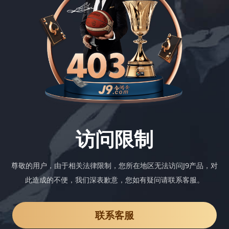
访问限制
尊敬的用户，由于相关法律限制，您所在地区无法访问J9产品，对
此造成的不便，我们深表歉意，您如有疑问请联系客服。
联系客服